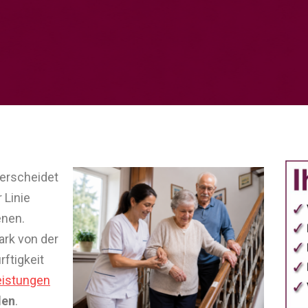
nterscheidet
 Linie
enen.
ark von der
ftigkeit
istungen
den
.