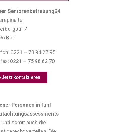
ner Seniorenbetreuung24
erepinaite
erbergstr. 7
96 Köln
fon: 0221 – 78 94 27 95
fax: 0221 – 75 98 62 70
Jetzt kontaktieren
fener Personen in fünf
utachtungsassessments
 und somit auch die
t gerecht verteilen. Die